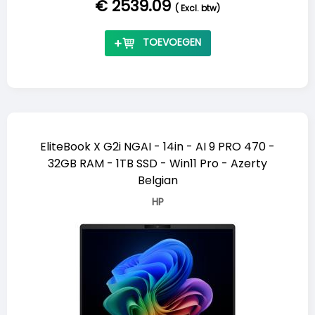
€ 2539.09
(
Excl. btw
)
TOEVOEGEN
EliteBook X G2i NGAI - 14in - AI 9 PRO 470 -
32GB RAM - 1TB SSD - Win11 Pro - Azerty
Belgian
HP