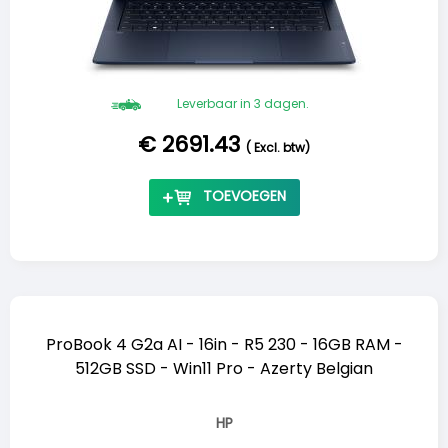
Leverbaar in 3 dagen.
€ 2691.43
(
Excl. btw
)
TOEVOEGEN
ProBook 4 G2a AI - 16in - R5 230 - 16GB RAM -
512GB SSD - Win11 Pro - Azerty Belgian
HP