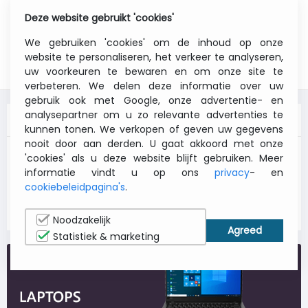
Deze website gebruikt 'cookies'
0
Menu
We gebruiken 'cookies' om de inhoud op onze
website te personaliseren, het verkeer te analyseren,
uw voorkeuren te bewaren en om onze site te
verbeteren. We delen deze informatie over uw
gebruik ook met Google, onze advertentie- en
analysepartner om u zo relevante advertenties te
TOP CATEGORIEËN
SEE ALL
kunnen tonen. We verkopen of geven uw gegevens
nooit door aan derden. U gaat akkoord met onze
Notebooks en
Desktops
'cookies' als u deze website blijft gebruiken. Meer
Laptops
informatie vindt u op ons
privacy
- en
Smartphones
Monitors
cookiebeleidpagina's
.
Inkjet Printers
Tablets
Noodzakelijk
Statistiek & marketing